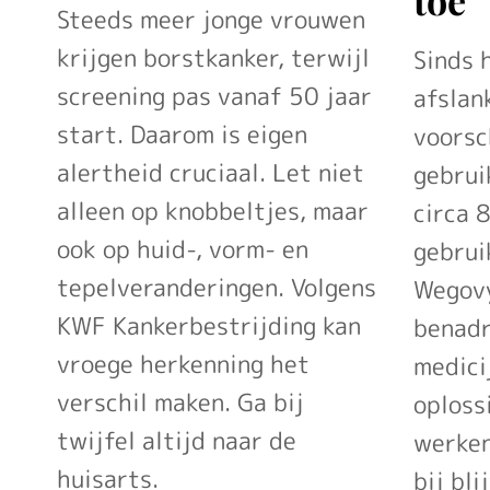
Steeds meer jonge vrouwen
krijgen borstkanker, terwijl
Sinds 
screening pas vanaf 50 jaar
afslan
start. Daarom is eigen
voorsc
alertheid cruciaal. Let niet
gebrui
alleen op knobbeltjes, maar
circa 
ook op huid-, vorm- en
gebrui
tepelveranderingen. Volgens
Wegovy
KWF Kankerbestrijding kan
benadr
vroege herkenning het
medici
verschil maken. Ga bij
oploss
twijfel altijd naar de
werken
huisarts.
bij bli