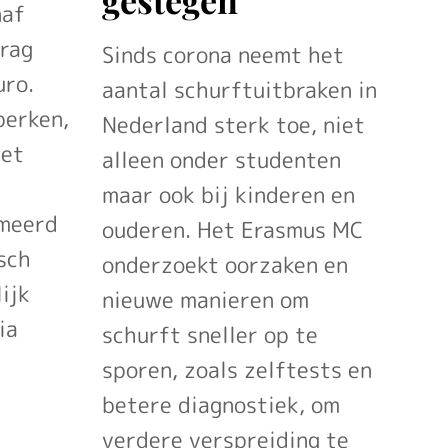
naf
drag
Sinds corona neemt het
uro.
aantal schurftuitbraken in
perken,
Nederland sterk toe, niet
het
alleen onder studenten
maar ook bij kinderen en
imeerd
ouderen. Het Erasmus MC
sch
onderzoekt oorzaken en
ijk
nieuwe manieren om
ia
schurft sneller op te
sporen, zoals zelftests en
betere diagnostiek, om
verdere verspreiding te