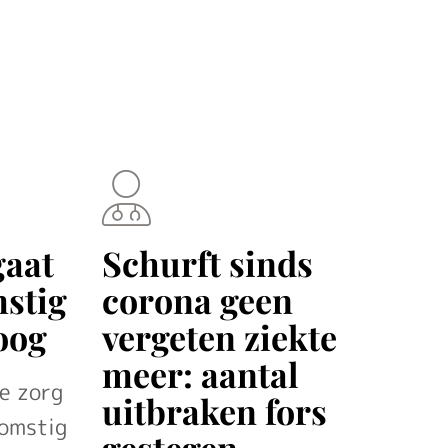
gaat
Schurft sinds
stig
corona geen
oog
vergeten ziekte
meer: aantal
de zorg
uitbraken fors
komstig
gestegen