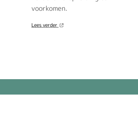
voorkomen.
over
Lees verder
'Schurft
sinds
corona
geen
vergeten
ziekte
meer:
aantal
uitbraken
fors
gestegen'
op
Nationale
zorggids