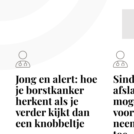
Jong en alert: hoe
Sind
je borstkanker
afsl
herkent als je
mog
verder kijkt dan
voor
een knobbeltje
nee
toe