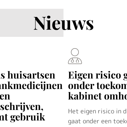
Nieuws
s huisartsen
Eigen risico 
ankmedicijnen
onder toekom
en
kabinet omh
schrijven,
Het eigen risico in 
mt gebruik
gaat onder een toe