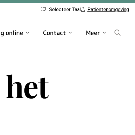
Selecteer Taal
Patiëntenomgeving
g online
Contact
Meer
atie
Uw
Contact
Meer
Zorg
submenu
submenu
online
submenu
 het