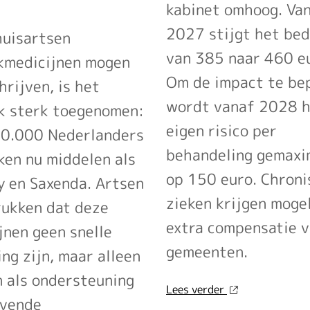
kabinet omhoog. Va
2027 stijgt het be
huisartsen
van 385 naar 460 e
kmedicijnen mogen
Om de impact te be
hrijven, is het
wordt vanaf 2028 
k sterk toegenomen:
eigen risico per
80.000 Nederlanders
behandeling gemax
ken nu middelen als
op 150 euro. Chroni
 en Saxenda. Artsen
zieken krijgen mogel
ukken dat deze
extra compensatie v
jnen geen snelle
gemeenten.
ing zijn, maar alleen
 als ondersteuning
over
Lees verder
jvende
'Eigen