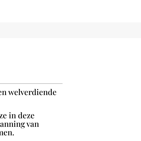
een welverdiende
ze in deze
lanning van
men.