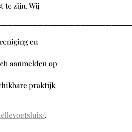
 te zijn. Wij
—————————————————————
ereniging en
zich aanmelden op
chikbare praktijk
ellevoetsluis/
.