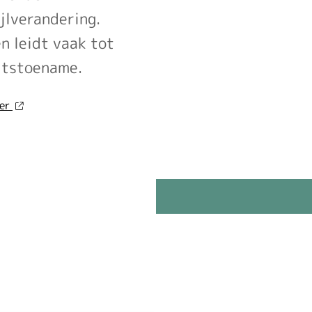
risico
ijlverandering.
gaat
n leidt vaak tot
onder
toekomstig
htstoename.
kabinet
omhoog'
over
der
op
'Sinds
Nationale
huisartsen
zorggids
afslankmedicijnen
mogen
voorschrijven,
neemt
gebruik
toe'
op
Nationale
zorggids