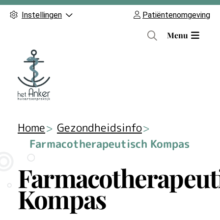
Instellingen
Patiëntenomgeving
H
Menu
o
o
f
d
m
e
n
Home
Gezondheidsinfo
u
Farmacotherapeutisch Kompas
Farmacotherapeut
Kompas