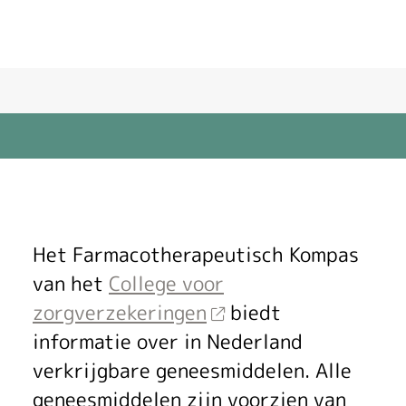
F
Het Farmacotherapeutisch Kompas
a
van het
College voor
zorgverzekeringen
biedt
r
informatie over in Nederland
m
verkrijgbare geneesmiddelen. Alle
geneesmiddelen zijn voorzien van