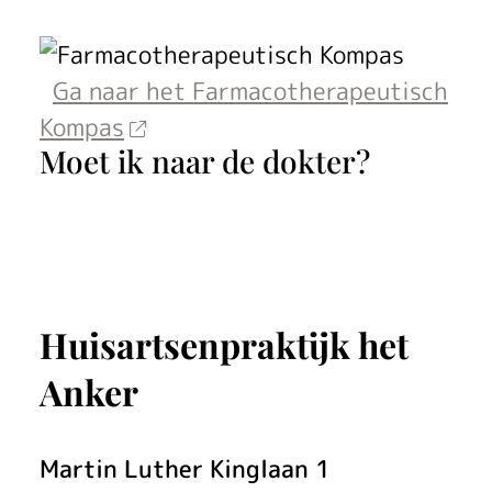
t
i
Ga naar het Farmacotherapeutisch
s
Kompas
Moet ik naar de dokter?
c
h
K
o
Huisartsenpraktijk het
m
Anker
p
a
Martin Luther Kinglaan
1