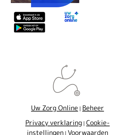
U
w
Z
o
r
g
O
n
l
i
Uw Zorg Online
Beheer
|
n
Privacy verklaring
Cookie-
|
e
instellingen
Voorwaarden
a
|