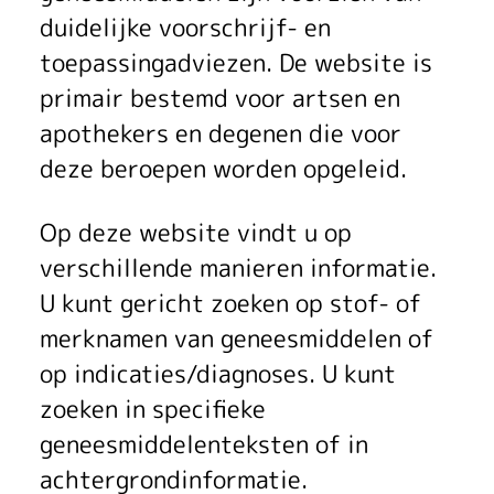
a
duidelijke voorschrijf- en
c
toepassingadviezen. De website is
o
primair bestemd voor artsen en
t
apothekers en degenen die voor
deze beroepen worden opgeleid.
h
e
Op deze website vindt u op
verschillende manieren informatie.
r
U kunt gericht zoeken op stof- of
a
merknamen van geneesmiddelen of
p
op indicaties/diagnoses. U kunt
zoeken in specifieke
e
geneesmiddelenteksten of in
u
achtergrondinformatie.