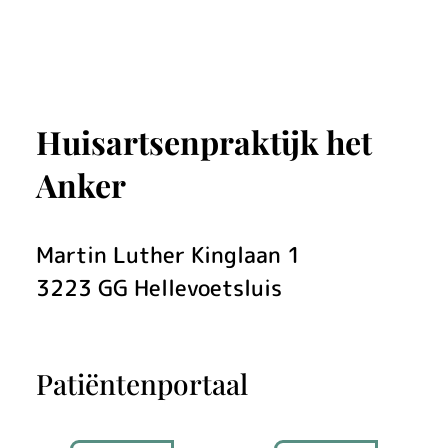
w
e
w
Huisartsenpraktijk het
e
Anker
b
s
Martin Luther Kinglaan
1
i
3223 GG
Hellevoetsluis
t
e
Patiëntenportaal
v