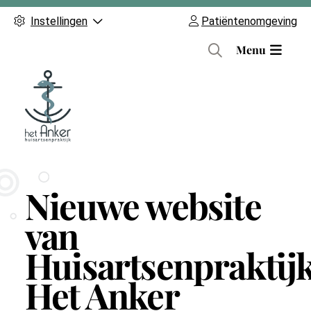
Instellingen
Patiëntenomgeving
H
Menu
o
o
f
d
m
e
n
Nieuwe website
u
van
Huisartsenpraktij
Het Anker