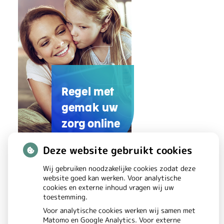
e
t
A
n
k
Regel met
e
gemak uw
zorg online
r
Deze website gebruikt cookies
U
Wij gebruiken noodzakelijke cookies zodat deze
website goed kan werken. Voor analytische
w
cookies en externe inhoud vragen wij uw
toestemming.
Z
Voor analytische cookies werken wij samen met
o
Matomo en Google Analytics. Voor externe