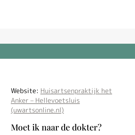
N
Website:
Huisartsenpraktijk het
i
Anker – Hellevoetsluis
(uwartsonline.nl)
e
u
Moet ik naar de dokter?