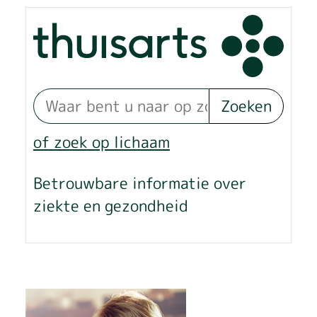
n
p
r
a
Zoeken
k
of zoek op lichaam
t
Betrouwbare informatie over
i
ziekte en gezondheid
j
k
H