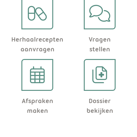
a
n
H
u
Herhaalrecepten
Vragen
aanvragen
stellen
i
s
a
r
Afspraken
Dossier
t
maken
bekijken
s
e