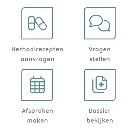
c
h
e
k
o
Herhaalrecepten
Vragen
aanvragen
stellen
n
i
j
n
Afspraken
Dossier
t
maken
bekijken
e