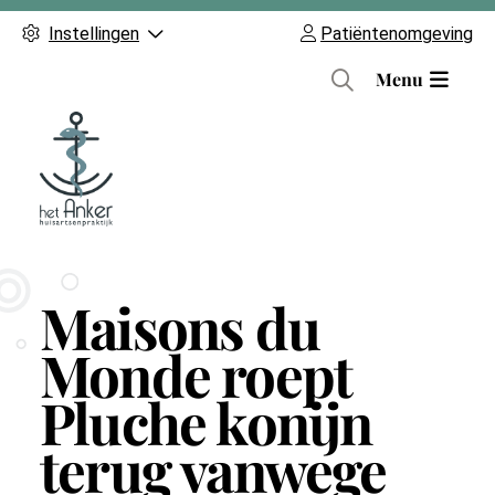
Instellingen
Patiëntenomgeving
H
Menu
o
o
f
d
m
e
n
Maisons du
u
Monde roept
Pluche konijn
terug vanwege