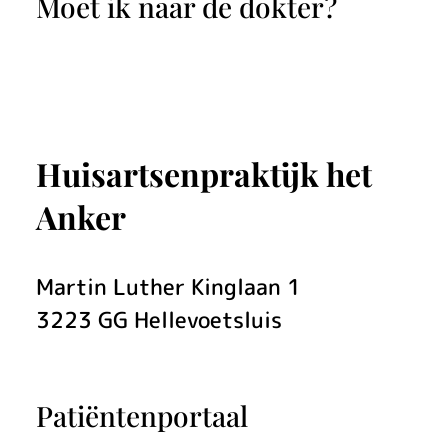
Moet ik naar de dokter?
d
e
r
o
Huisartsenpraktijk het
e
Anker
p
t
Martin Luther Kinglaan
1
P
3223 GG
Hellevoetsluis
l
u
Patiëntenportaal