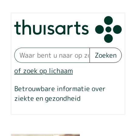
r
u
g
v
Zoeken
a
n
of zoek op lichaam
w
Betrouwbare informatie over
e
ziekte en gezondheid
g
e