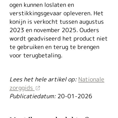
a
ogen kunnen loslaten en
i
verstikkingsgevaar opleveren. Het
s
konijn is verkocht tussen augustus
o
2023 en november 2025. Ouders
wordt geadviseerd het product niet
n
te gebruiken en terug te brengen
s
voor terugbetaling.
d
u
Lees het hele artikel op:
Nationale
M
zorggids
Publicatiedatum:
20-01-2026
o
n