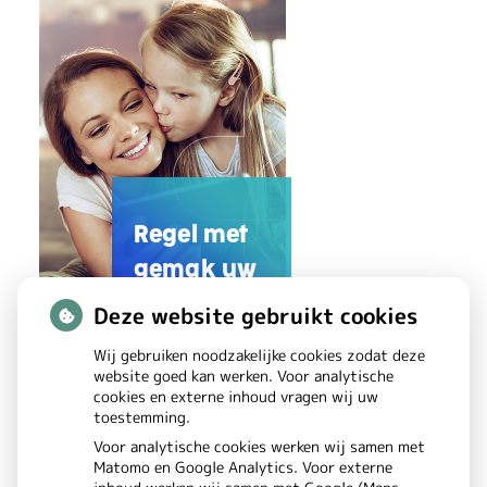
v
e
r
s
t
i
Regel met
gemak uw
k
zorg online
Deze website gebruikt cookies
k
Wij gebruiken noodzakelijke cookies zodat deze
i
website goed kan werken. Voor analytische
U
cookies en externe inhoud vragen wij uw
n
toestemming.
w
Voor analytische cookies werken wij samen met
g
Z
Matomo en Google Analytics. Voor externe