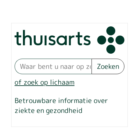
a
c
t
e
r
Zoeken
i
of zoek op lichaam
e
k
Betrouwbare informatie over
ziekte en gezondheid
a
n