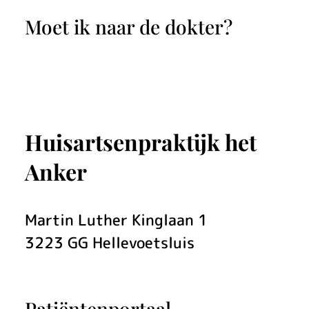
i
Moet ik naar de dokter?
e
b
a
b
Huisartsenpraktijk het
y
Anker
v
o
Martin Luther Kinglaan
1
3223 GG
Hellevoetsluis
e
d
Patiëntenportaal