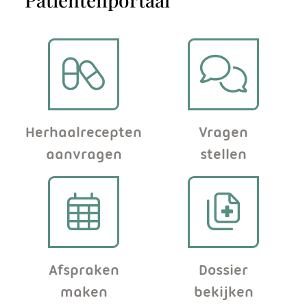
i
n
g
N
e
Herhaalrecepten
Vragen
s
aanvragen
stellen
t
l
é
:
Afspraken
Dossier
b
maken
bekijken