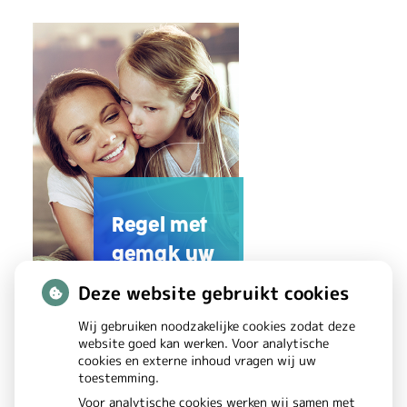
b
a
b
y
’
s
Regel met
z
gemak uw
i
zorg online
Deze website gebruikt cookies
e
Wij gebruiken noodzakelijke cookies zodat deze
website goed kan werken. Voor analytische
k
U
cookies en externe inhoud vragen wij uw
toestemming.
m
w
Voor analytische cookies werken wij samen met