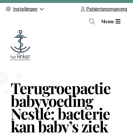
Instellingen
Patiëntenomgeving
H
Menu
o
o
f
d
m
e
n
Terugroepactie
u
babyvoeding
Nestlé: bacterie
kan baby’s ziek