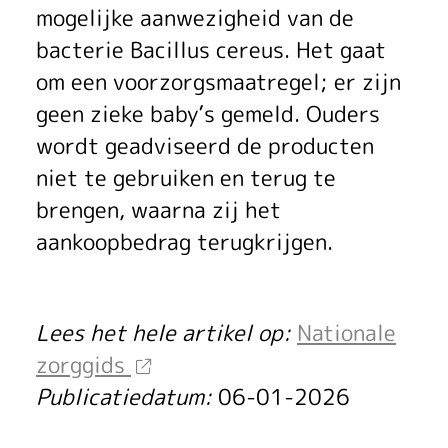
e
mogelijke aanwezigheid van de
r
bacterie Bacillus cereus. Het gaat
u
om een voorzorgsmaatregel; er zijn
g
geen zieke baby’s gemeld. Ouders
wordt geadviseerd de producten
r
niet te gebruiken en terug te
o
brengen, waarna zij het
e
aankoopbedrag terugkrijgen.
p
a
Lees het hele artikel op:
Nationale
zorggids
c
Publicatiedatum:
06-01-2026
t